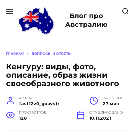
Перейти
к
Блог про
содержанию
Австралию
ГЛАВНАЯ
»
ВОПРОСЫ И ОТВЕТЫ
Кенгуру: виды, фото,
описание, образ жизни
своеобразного животного
АВТОР
НА ЧТЕНИЕ
fast12v0_goavstr
27 мин
ПРОСМОТРОВ
ОПУБЛИКОВАНО
128
10.11.2021