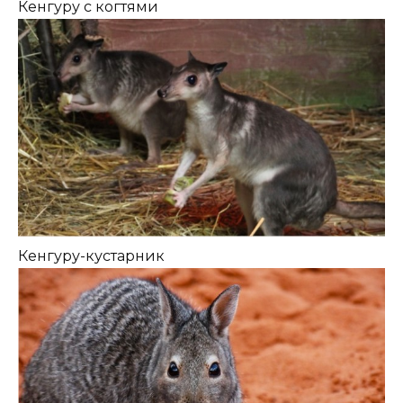
Кенгуру с когтями
Кенгуру-кустарник