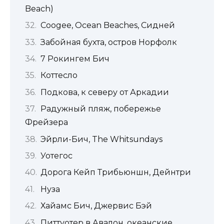
Beach)
Coogee, Ocean Beaches, Сидней
Забойная бухта, остров Норфолк
7 Рокингем Бич
Коттесло
Подкова, к северу от Аркадии
Радужный пляж, побережье
Фрейзера
Эйрли-Бич, The Whitsundays
Уотегос
Дорога Кейп Трибьюншн, Дейнтри
Нуза
Хайамс Бич, Джервис Бэй
Питтуотер в Авалон, океанские